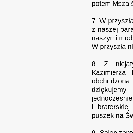
potem Msza 
7. W przyszł
z naszej para
naszymi modl
W przyszłą ni
8. Z inicja
Kazimierza
obchodzona 
dziękujemy
jednocześnie
i braterskie
puszek na Św
9. Solenizan