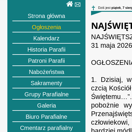
Dziś jest
piątek
,
7 sier
Strona główna
NAJŚWIĘT
Ogłoszenia
NAJŚWIĘTS
Kalendarz
31 maja 202
Historia Parafii
Patroni Parafii
OGŁOSZENI
Nabożeństwa
1. Dzisiaj, 
Sakramenty
czcią Kośció
Grupy Parafialne
Świętemu…”. 
pobożnie wy
Galeria
Przenajświęt
Biuro Parafialne
człowiekowi,
Cmentarz parafialny
bardziej mód