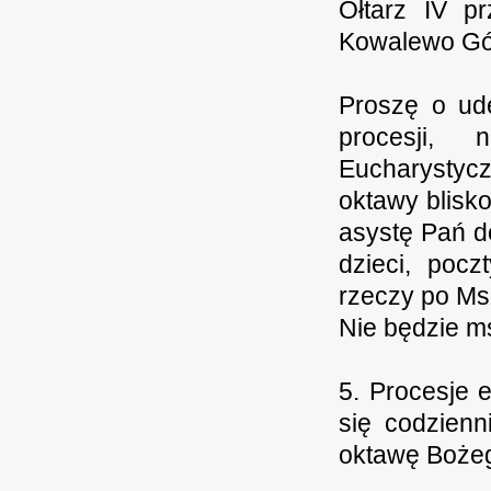
Ołtarz IV p
Kowalewo Gó
Proszę o ude
procesji,
Eucharystyc
oktawy blisk
asystę Pań d
dzieci, pocz
rzeczy po Msz
Nie będzie ms
5. Procesje 
się codzien
oktawę Bożeg