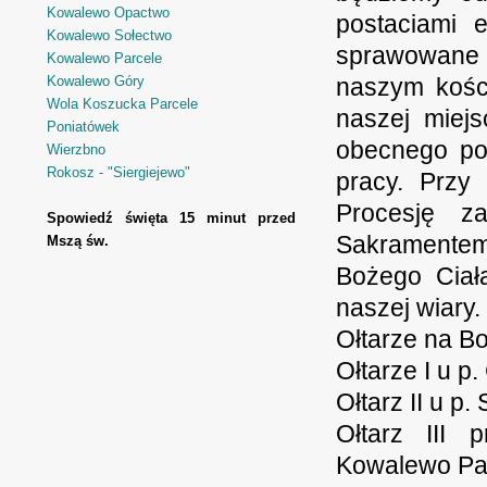
Kowalewo Opactwo
postaciami 
Kowalewo Sołectwo
sprawowane o
Kowalewo Parcele
Kowalewo Góry
naszym kości
Wola Koszucka Parcele
naszej miej
Poniatówek
obecnego po
Wierzbno
Rokosz - "Siergiejewo"
pracy. Przy
Procesję za
Spowiedź święta 15 minut przed
Sakramentem
Mszą św.
Bożego Ciał
naszej wiary.
Ołtarze na B
Ołtarze I u 
Ołtarz II u 
Ołtarz III 
Kowalewo Pa