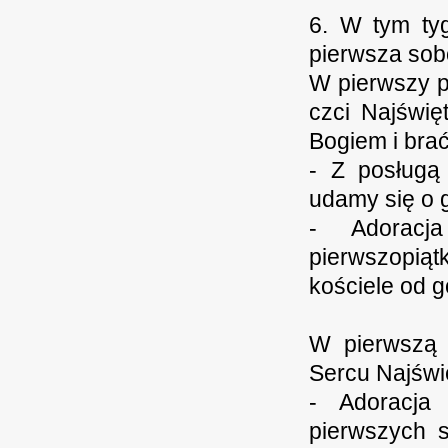
6. W tym tyg
pierwsza sob
W pierwszy p
czci Najświ
Bogiem i brać
- Z posługą 
udamy się o g
- Adoracj
pierwszopią
kościele od g
W pierwszą 
Sercu Najświ
- Adoracja
pierwszych 