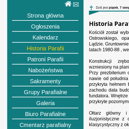
Dziś jest
piątek
,
7 sier
Strona główna
Historia Paraf
Ogłoszenia
Kościół został wy
Kalendarz
Ostrowskiego, op
Lądzie. Gruntowni
Historia Parafii
latach 1980-88 , we
Patroni Parafii
Konstrukcji zręb
wzniesiony na plan
Nabożeństwa
Przy prezbiterium 
nawie od południa 
Sakramenty
przykryta hełmem 
zachodu data budo
Grupy Parafialne
fundatora. Wnętrze
przykryte pozornym
Galeria
Ołtarz główny i
Biuro Parafialne
iluzjonistyczne z
Cmentarz parafialny
klasycystyczny z ok