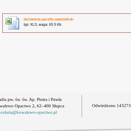
darowizna-parafia-wplatadruk-
typ: XLS, waga: 65.5 Kb
afia pw. św. św. Ap. Piotra i Pawła
Odwiedzono 143273
walewo Opactwo 2, 62–400 Słupca
ncelaria@kowalewo-opactwo.pl