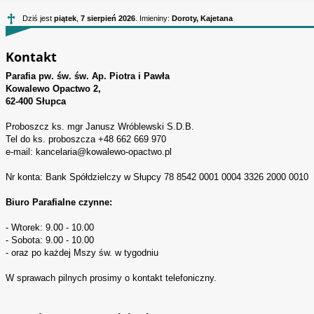
Dziś jest
piątek
,
7 sierpień 2026
. Imieniny:
Doroty, Kajetana
Kontakt
Parafia pw. św. św. Ap. Piotra i Pawła
Kowalewo Opactwo 2,
62-400 Słupca
Proboszcz ks. mgr Janusz Wróblewski S.D.B.
Tel do ks. proboszcza +48 662 669 970
e-mail: kancelaria@kowalewo-opactwo.pl
Nr konta: Bank Spółdzielczy w Słupcy 78 8542 0001 0004 3326 2000 0010
Biuro Parafialne czynne:
- Wtorek: 9.00 - 10.00
- Sobota: 9.00 - 10.00
- oraz po każdej Mszy św. w tygodniu
W sprawach pilnych prosimy o kontakt telefoniczny.