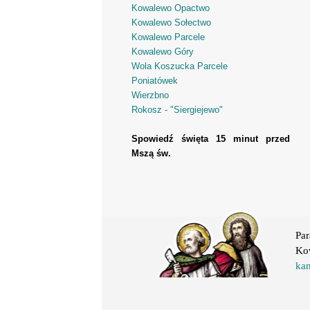
Kowalewo Opactwo
Kowalewo Sołectwo
Kowalewo Parcele
Kowalewo Góry
Wola Koszucka Parcele
Poniatówek
Wierzbno
Rokosz - "Siergiejewo"
Spowiedź święta 15 minut przed
Mszą św.
Par
Ko
ka