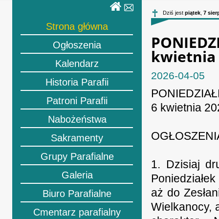
Dziś jest
piątek
,
7 sier
Strona główna
PONIED
Ogłoszenia
kwietnia
Kalendarz
2026-04-05
Historia Parafii
PONIEDZIA
Patroni Parafii
6 kwietnia 2
Nabożeństwa
OGŁOSZENI
Sakramenty
Grupy Parafialne
1. Dzisiaj d
Galeria
Poniedziałek
aż do Zesłan
Biuro Parafialne
Wielkanocy, 
Cmentarz parafialny