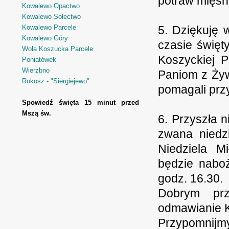
potraw mięsn
Kowalewo Opactwo
Kowalewo Sołectwo
Kowalewo Parcele
5. Dziękuję w
Kowalewo Góry
czasie święt
Wola Koszucka Parcele
Koszyckiej P
Poniatówek
Wierzbno
Paniom z Żyw
Rokosz - "Siergiejewo"
pomagali prz
Spowiedź święta 15 minut przed
Mszą św.
6. Przyszła n
zwana niedzi
Niedziela Mi
będzie nabo
godz. 16.30.
Dobrym prz
odmawianie K
Przypomni