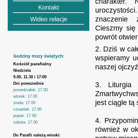
charakter.
Kontakt
uroczystośc
znaczenie z
Wideo relacje
Cieszmy się
powrót otwie
2. Dziś w ca
Godziny mszy świętych:
wspieramy uc
Kościół parafialny
naszej ojczyź
Niedziela
9.00, 11.30 i 17:00
3. Liturgia
Dni powszednie
poniedziałek: 17.00
Zmartwychwst
wtorek: 17.00
jest ciągle t
środa: 17.00
czwartek: 17.00
piątek: 17.00
4. Przypomin
sobota: 17.00
również w ok
Do Parafii należą wioski: