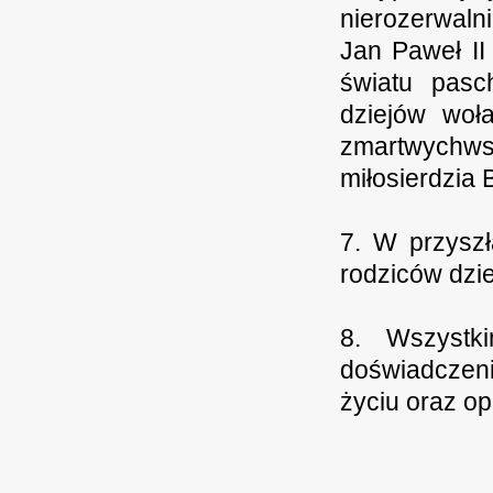
nierozerwalni
Jan Paweł II 
światu pasc
dziejów woła
zmartwychws
miłosierdzia 
7. W przyszł
rodziców dzi
8. Wszystki
doświadczeni
życiu oraz op