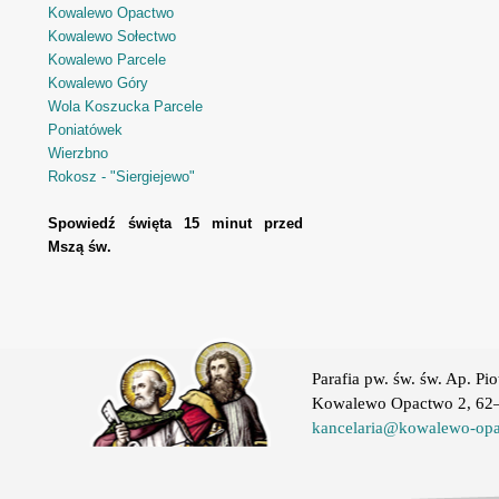
Kowalewo Opactwo
Kowalewo Sołectwo
Kowalewo Parcele
Kowalewo Góry
Wola Koszucka Parcele
Poniatówek
Wierzbno
Rokosz - "Siergiejewo"
Spowiedź święta 15 minut przed
Mszą św.
Parafia pw. św. św. Ap. Pio
Kowalewo Opactwo 2, 62–
kancelaria@kowalewo-opa