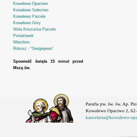
Kowalewo Opactwo
Kowalewo Sołectwo
Kowalewo Parcele
Kowalewo Góry
Wola Koszucka Parcele
Poniatówek
Wierzbno
Rokosz - "Siergiejewo"
Spowiedź święta 15 minut przed
Mszą św.
Parafia pw. św. św. Ap. Pio
Kowalewo Opactwo 2, 62–
kancelaria@kowalewo-opa