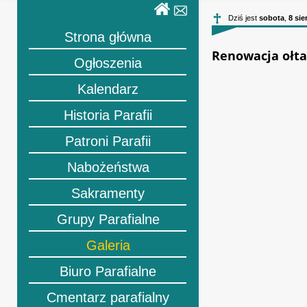
Dziś jest
sobota
,
8 sie
Strona główna
Renowacja ołta
Ogłoszenia
Kalendarz
Historia Parafii
Patroni Parafii
Nabożeństwa
Sakramenty
Grupy Parafialne
Galeria
Biuro Parafialne
Cmentarz parafialny