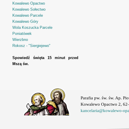
Kowalewo Opactwo
Kowalewo Sołectwo
Kowalewo Parcele
Kowalewo Góry
Wola Koszucka Parcele
Poniatówek
Wierzbno
Rokosz - "Siergiejewo"
Spowiedź święta 15 minut przed
Mszą św.
Parafia pw. św. św. Ap. Pio
Kowalewo Opactwo 2, 62–
kancelaria@kowalewo-opa