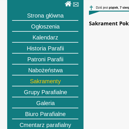
Dziś jest
piątek
,
7 sier
Strona główna
Sakrament Poku
Ogłoszenia
Kalendarz
Historia Parafii
Patroni Parafii
Nabożeństwa
Sakramenty
Grupy Parafialne
Galeria
Biuro Parafialne
Cmentarz parafialny